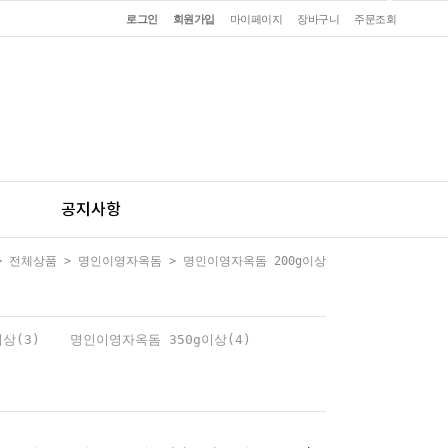
로그인
회원가입
마이페이지
장바구니
주문조회
공지사항
>
전체상품
>
명인이영자옥돔
>
명인이영자옥돔 200g이상
상(3)
명인이영자옥돔 350g이상(4)