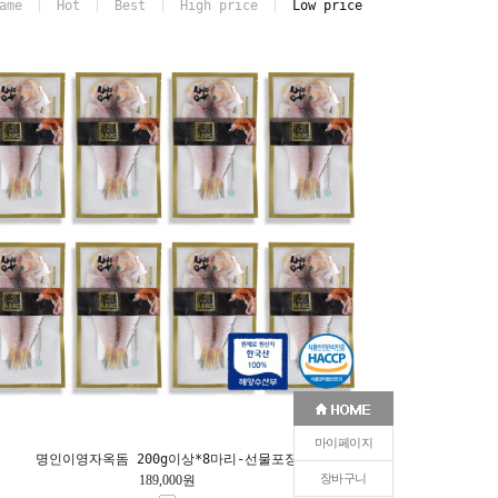
ame
Hot
Best
High price
Low price
마이페이지
명인이영자옥돔 200g이상*8마리-선물포장
장바구니
189,000원