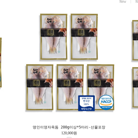
New
N
명인이영자옥돔 200g이상*5마리-선물포장
120,000원