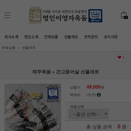
0
회사소개
명인소개
전체상품
선물세트
견적문의
공지사항
전체상품
선물세트
1
제주옥돔 + 간고등어살 선물세트
49,000
상품가
원
배송비
(조건)
제품선택
0
원
총 상품 금액